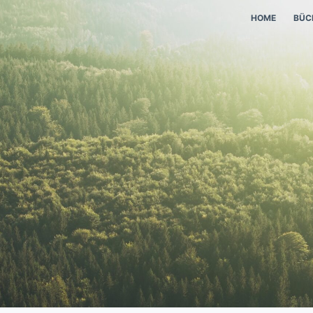
HOME
BÜC