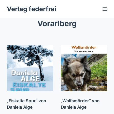
Z
Verlag federfrei
u
m
Vorarlberg
I
n
h
a
l
t
s
p
r
i
n
g
„Eiskalte Spur“ von
„Wolfsmörder“ von
e
Daniela Alge
Daniela Alge
n