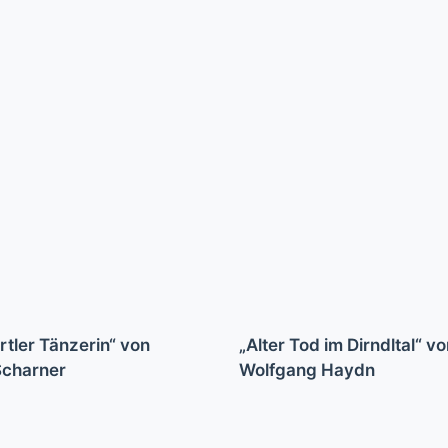
rtler Tänzerin“ von
„Alter Tod im Dirndltal“ v
Scharner
Wolfgang Haydn