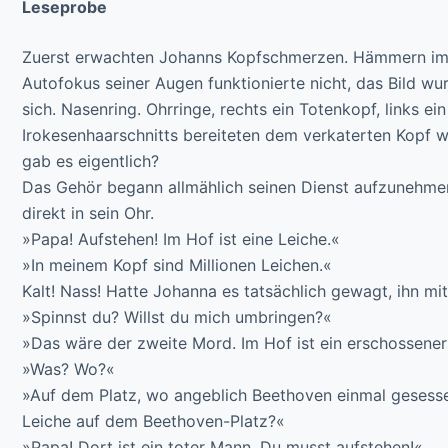
Leseprobe
Zuerst erwachten Johanns Kopfschmerzen. Hämmern im P
Autofokus seiner Augen funktionierte nicht, das Bild wur
sich. Nasenring. Ohrringe, rechts ein Totenkopf, links ei
Irokesenhaarschnitts bereiteten dem verkaterten Kopf 
gab es eigentlich?
Das Gehör begann allmählich seinen Dienst aufzunehme
direkt in sein Ohr.
»Papa! Aufstehen! Im Hof ist eine Leiche.«
»In meinem Kopf sind Millionen Leichen.«
Kalt! Nass! Hatte Johanna es tatsächlich gewagt, ihn m
»Spinnst du? Willst du mich umbringen?«
»Das wäre der zweite Mord. Im Hof ist ein erschossene
»Was? Wo?«
»Auf dem Platz, wo angeblich Beethoven einmal gesesse
Leiche auf dem Beethoven-Platz?«
»Papa! Dort ist ein toter Mann. Du musst aufstehen!«