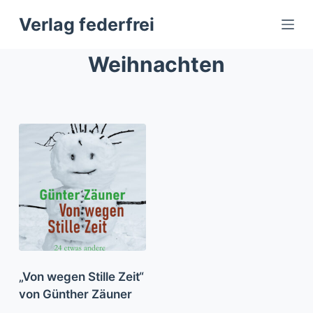
Z
Verlag federfrei
u
m
Weihnachten
I
n
h
a
l
t
s
p
r
i
n
g
„Von wegen Stille Zeit“
e
von Günther Zäuner
n