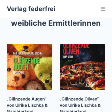
Z
Verlag federfrei
u
m
weibliche Ermittlerinnen
I
n
h
a
l
t
s
p
r
i
n
g
„Glänzende Augen“
„Glänzende Oliven“
e
von Ulrike Lischka &
von Ulrike Lischka &
n
Gabi Herland
Gabi Herland