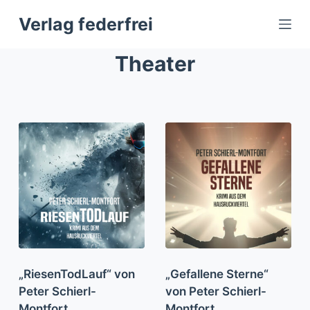
Z
Verlag federfrei
u
m
Theater
I
n
h
a
l
t
s
p
r
i
n
g
„RiesenTodLauf“ von
„Gefallene Sterne“
e
Peter Schierl-
von Peter Schierl-
n
Montfort
Montfort