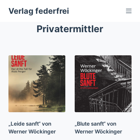
Z
Verlag federfrei
u
m
Privatermittler
I
n
h
a
l
t
s
p
r
i
n
g
„Leide sanft“ von
„Blute sanft“ von
e
Werner Wöckinger
Werner Wöckinger
n