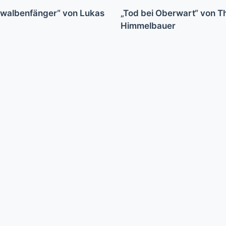
hwalbenfänger“ von Lukas
„Tod bei Oberwart“ von 
Himmelbauer