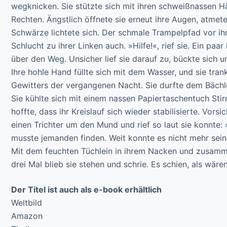
wegknicken. Sie stützte sich mit ihren schweißnassen Hä
Rechten. Ängstlich öffnete sie erneut ihre Augen, atmete
Schwärze lichtete sich. Der schmale Trampelpfad vor ih
Schlucht zu ihrer Linken auch. »Hilfe!«, rief sie. Ein paa
über den Weg. Unsicher lief sie darauf zu, bückte sich 
Ihre hohle Hand füllte sich mit dem Wasser, und sie tran
Gewitters der vergangenen Nacht. Sie durfte dem Bächle
Sie kühlte sich mit einem nassen Papiertaschentuch Sti
hoffte, dass ihr Kreislauf sich wieder stabilisierte. Vorsi
einen Trichter um den Mund und rief so laut sie konnte: »
musste jemanden finden. Weit konnte es nicht mehr sein.
Mit dem feuchten Tüchlein in ihrem Nacken und zusamm
drei Mal blieb sie stehen und schrie. Es schien, als wär
Der Titel ist auch als e-book erhältlich
Weltbild
Amazon