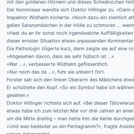
mit den goldenen Hörnern und dieses Schwänzchen hinte
Der Kommissar wandte sich Doktor Hillinger zu. »Dann e
Inspektor Widhalm kicherte. »Noch dazu ein ziemlich att
geilen Satansmädchen in der Hölle zu schmoren … wenn e
»Hast du an ihr sonst noch irgendwelche Auffälligkeiten
dieser ernsten Situation etwas unpassenden Kommentar 
Die Pathologin zögerte kurz, dann zeigte sie auf eine 
»Abgesehen davon, dass sie sehr hübsch ist …«
»War …«, verbesserte Widhalm geflissentlich.
»Nur noch das da …«, fuhr sie unbeirrt fort.
Forster sah sich den linken Oberarm des Mädchens etwa
Er schüttelte den Kopf. »So ein Symbol habe ich währen
gesehen.«
Doktor Hillinger richtete sich auf. »Bei dieser Tätowie
etwas habe ich zum letzten Mal vor drei Jahren an eine
um die Mitte dreißig – man hatte ihm die Kehle durchge
»Und was bedeutet so ein Pentagramm?«, fragte Assiste