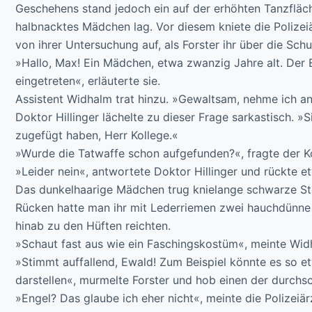
Geschehens stand jedoch ein auf der erhöhten Tanzfläche
halbnacktes Mädchen lag. Vor diesem kniete die Polizeiä
von ihrer Untersuchung auf, als Forster ihr über die Schul
»Hallo, Max! Ein Mädchen, etwa zwanzig Jahre alt. Der Ex
eingetreten«, erläuterte sie.
Assistent Widhalm trat hinzu. »Gewaltsam, nehme ich a
Doktor Hillinger lächelte zu dieser Frage sarkastisch. »
zugefügt haben, Herr Kollege.«
»Wurde die Tatwaffe schon aufgefunden?«, fragte der K
»Leider nein«, antwortete Doktor Hillinger und rückte e
Das dunkelhaarige Mädchen trug knielange schwarze Sti
Rücken hatte man ihr mit Lederriemen zwei hauchdünne s
hinab zu den Hüften reichten.
»Schaut fast aus wie ein Faschingskostüm«, meinte Wid
»Stimmt auffallend, Ewald! Zum Beispiel könnte es so 
darstellen«, murmelte Forster und hob einen der durchsc
»Engel? Das glaube ich eher nicht«, meinte die Polizeiär